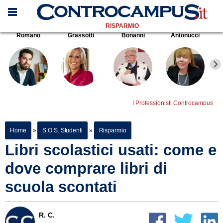
RISPARMIO
Romano
Grassotti
Bonanni
Antonucci
I Professionisti Controcampus
Home
»
S.O.S. Studenti
»
Risparmio
Libri scolastici usati: come e
dove comprare libri di
scuola scontati
R. C.