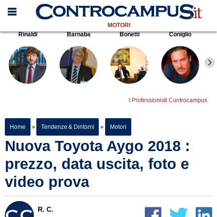
MOTORI
Rinaldi
Barnaba
Bonetti
Coniglio
I Professionisti Controcampus
Home
»
Tendenze & Dintorni
»
Motori
Nuova Toyota Aygo 2018 :
prezzo, data uscita, foto e
video prova
R. C.