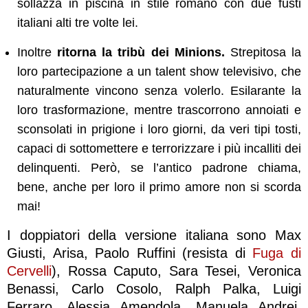
sollazza in piscina in stile romano con due fusti
italiani alti tre volte lei.
Inoltre
ritorna la tribù dei Minions.
Strepitosa la
loro partecipazione a un talent show televisivo, che
naturalmente vincono senza volerlo. Esilarante la
loro trasformazione, mentre trascorrono annoiati e
sconsolati in prigione i loro giorni, da veri tipi tosti,
capaci di sottomettere e terrorizzare i più incalliti dei
delinquenti. Però, se l’antico padrone chiama,
bene, anche per loro il primo amore non si scorda
mai!
I doppiatori della versione italiana sono Max
Giusti, Arisa, Paolo Ruffini (resista di
Fuga di
Cervelli
), Rossa Caputo, Sara Tesei, Veronica
Benassi, Carlo Cosolo, Ralph Palka, Luigi
Ferraro, Alessia Amendola, Manuela Andrei.