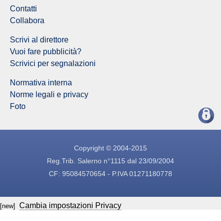
Contatti
Collabora
Scrivi al direttore
Vuoi fare pubblicità?
Scrivici per segnalazioni
Normativa interna
Norme legali e privacy
Foto
Copyright © 2004-2015
Reg.Trib. Salerno n°1115 dal 23/09/2004
CF: 95084570654 - P.IVA 01271180778
Cambia impostazioni Privacy
[new]