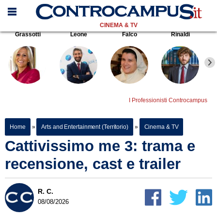
CINEMA & TV
Grassotti
Leone
Falco
Rinaldi
I Professionisti Controcampus
Home
»
Arts and Entertainment (Territorio)
»
Cinema & TV
Cattivissimo me 3: trama e
recensione, cast e trailer
R. C.
08/08/2026