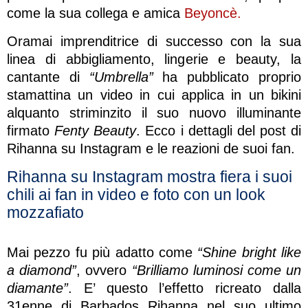
come la sua collega e amica
Beyoncè.
Oramai imprenditrice di successo con la sua
linea di abbigliamento, lingerie e beauty, la
cantante di
“Umbrella”
ha pubblicato proprio
stamattina un video in cui applica in un bikini
alquanto striminzito il suo nuovo illuminante
firmato
Fenty Beauty
. Ecco i dettagli del post di
Rihanna su Instagram e le reazioni de suoi fan.
Rihanna su Instagram mostra fiera i suoi
chili ai fan in video e foto con un look
mozzafiato
Mai pezzo fu più adatto come
“Shine bright like
a diamond”
, ovvero
“Brilliamo luminosi come un
diamante”
. E’ questo l’effetto ricreato dalla
31enne di Barbados Rihanna nel suo ultimo