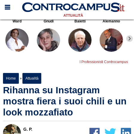
ATTUALITÀ
Ward
Gnudi
Baietti
Alemanno
I Professionisti Controcampus
Home
»
Attualità
Rihanna su Instagram
mostra fiera i suoi chili e un
look mozzafiato
G. P.