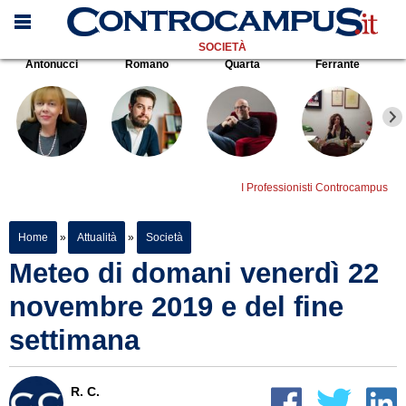
SOCIETÀ
Antonucci
Romano
Quarta
Ferrante
I Professionisti Controcampus
Home
»
Attualità
»
Società
Meteo di domani venerdì 22
novembre 2019 e del fine
settimana
R. C.