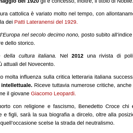
maggio del 1920
gli è concesso, inoltre, il titolo di Nobile
ultura cattolica è variato molto nel tempo, con allontanam
ula dei
Patti Lateranensi del 1929.
 d’Europa nel secolo decimo nono,
posto subito all’indice
re dello storico.
 della cultura italiana.
Nel
2012
una rivista di poli
iù attuali del Novecento.
 molta influenza sulla critica letteraria italiana success
 intellettuale.
Riceve tuttavia numerose critiche, anche
ome il giovane
Giacomo Leopardi.
rto con religione e fascismo, Benedetto Croce chi 
e figli, sarà la sua biografia a dircelo, oltre alla posiz
quell’occasione scelse la strada del neutralismo.