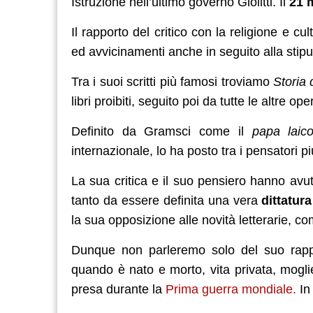
Istruzione nell’ultimo governo Giolitti. Il
21 
Il rapporto del critico con la religione e c
ed avvicinamenti anche in seguito alla stip
Tra i suoi scritti più famosi troviamo
Storia
libri proibiti, seguito poi da tutte le altre ope
Definito da Gramsci come il
papa laico
internazionale, lo ha posto tra i pensatori p
La sua critica e il suo pensiero hanno avuto
tanto da essere definita una vera
dittatura
la sua opposizione alle novità letterarie, c
Dunque non parleremo solo del suo rappo
quando è nato e morto, vita privata, moglie 
presa durante la
Prima guerra mondiale.
In 