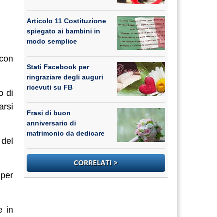
Articolo 11 Costituzione
spiegato ai bambini in
modo semplice
 con
Stati Facebook per
ringraziare degli auguri
ricevuti su FB
o di
arsi
Frasi di buon
anniversario di
matrimonio da dedicare
 del
 per
e in