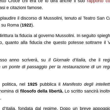
etto Croce chi era ce lo dirà anche il suo
rapporto co
rasi e citazioni famose.
plaudire il discorso di Mussolini, tenuto al Teatro San C
ia su Roma (
1922
).
rittura la fiducia al governo Mussolini. In seguito spieg
, quanto alla fiducia che questo potesse sottrarre il 
stesso anno scriverà, su
Il Giornale d’Italia,
che il re
he
un ponte di passaggio per la restaurazione di un re
 politica, nel
1925
pubblica il
Manifesto degli intellett
 nomina di
filosofo della libertà.
Lo scritto sancirà inoltr
.
a d’Italia, fondata dal regime. Dopo un breve appoggi