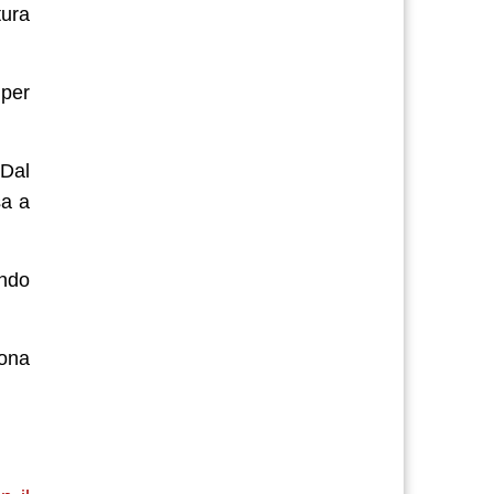
tura
 per
 Dal
sa a
ondo
rona