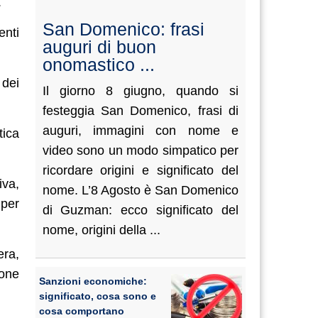
.
San Domenico: frasi
enti
auguri di buon
onomastico ...
 dei
Il giorno 8 giugno, quando si
festeggia San Domenico, frasi di
auguri, immagini con nome e
tica
video sono un modo simpatico per
ricordare origini e significato del
iva,
nome. L’8 Agosto è San Domenico
 per
di Guzman: ecco significato del
nome, origini della ...
era,
ione
Sanzioni economiche:
significato, cosa sono e
cosa comportano