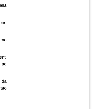
alla
ione
ismo
enti
i ad
e da
rato