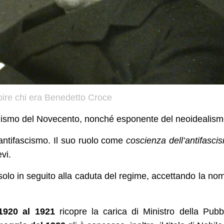
pire chi era Benedetto Croce
eralismo del Novecento, nonché esponente del neoidealism
antifascismo. Il suo ruolo come
coscienza dell’antifasci
vi.
o solo in seguito alla caduta del regime, accettando la no
1920 al 1921
ricopre la carica di Ministro della Pubb