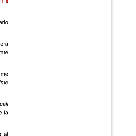
n il
arlo
herà
Vate
gime
gime
uali
e la
o al