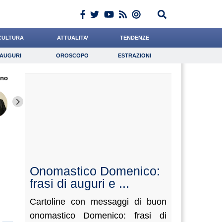
CULTURA
ATTUALITA’
TENDENZE
AUGURI
OROSCOPO
ESTRAZIONI
Auguri
Oroscopo
Estrazioni
ino
iornalista
Andreotti
Scorza
Lavoro
Rinaldi
Psicologia
Califano
Baietti
Casciel
Onomastico Domenico:
frasi di auguri e ...
Cartoline con messaggi di buon
onomastico Domenico: frasi di