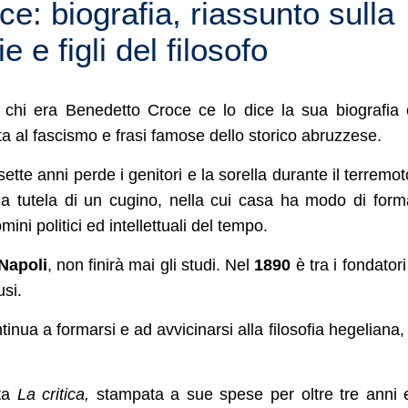
e: biografia, riassunto sulla
 e figli del filosofo
, chi era Benedetto Croce ce lo dice la sua biografia
otta al fascismo e frasi famose dello storico abruzzese.
ette anni perde i genitori e la sorella durante il terremot
alla tutela di un cugino, nella cui casa ha modo di form
ini politici ed intellettuali del tempo.
 Napoli
, non finirà mai gli studi. Nel
1890
è tra i fondatori
usi.
inua a formarsi e ad avvicinarsi alla filosofia hegeliana,
sta
La critica,
stampata a sue spese per oltre tre anni 