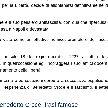
per la Libertà, decide di allontanarsi definitivamente d
ee e il suo pensiero antifascista, con qualche ripercuss
casa a Napoli è devastata.
o è visto come un effettivo nemico, promotore del fasc
l’articolo 18 del regio decreto n.1227, a tutti i doc
o
. In quell’occasione egli incoraggerà i suoi amici docent
gnamento della libertà.
enuncia alle persecuzioni ebree e la successiva espulsion
sì l’esperienza di Benedetto Croce e il fascismo. Il lette
Benedetto Croce: frasi famose