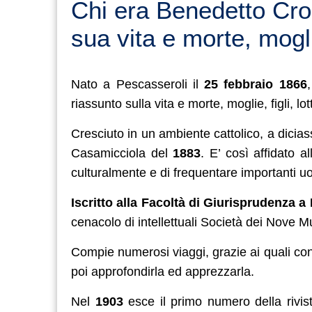
Chi era Benedetto Croc
sua vita e morte, moglie
Nato a Pescasseroli il
25 febbraio 1866
riassunto sulla vita e morte, moglie, figli, l
Cresciuto in un ambiente cattolico, a diciass
Casamicciola del
1883
. E’ così affidato 
culturalmente e di frequentare importanti uom
Iscritto alla Facoltà di Giurisprudenza a
cenacolo di intellettuali Società dei Nove M
Compie numerosi viaggi, grazie ai quali cont
poi approfondirla ed apprezzarla.
Nel
1903
esce il primo numero della rivi