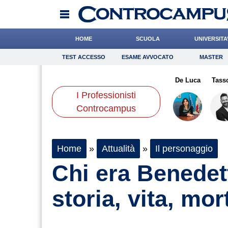
HOME
SCUOLA
UNIVERSITA
TEST ACCESSO
ESAME AVVOCATO
MASTER
TEST ACCESSO
Esame Avvocato
Master
mano
Boschetti
Romano
Onomastico
Ferrante
Bricolage
Gelisio
De Luca
Consigli
Tass
I Professionisti
Scienze
Controcampus
Home
»
Attualità
»
Il personaggio
Chi era Benedet
storia, vita, mor