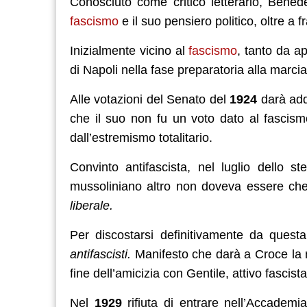
Conosciuto come critico letterario, Bened
fascismo
e il suo pensiero politico, oltre a f
Inizialmente vicino al
fascismo
, tanto da ap
di Napoli nella fase preparatoria alla marc
Alle votazioni del Senato del
1924
darà addi
che il suo non fu un voto dato al fascismo
dall’estremismo totalitario.
Convinto antifascista, nel luglio dello 
mussoliniano altro non doveva essere c
liberale.
Per discostarsi definitivamente da questa
antifascisti.
Manifesto che darà a Croce la
fine dell’amicizia con Gentile, attivo fascista
Nel
1929
rifiuta di entrare nell’Accademi