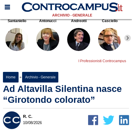
ARCHIVIO - GENERALE
Santaniello
Antonucci
Andreotti
Casciello
I Professionisti Controcampus
Home
»
Archivio - Generale
Ad Altavilla Silentina nasce
“Girotondo colorato”
R. C.
10/08/2026