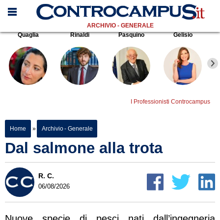
ARCHIVIO - GENERALE
Quaglia
Rinaldi
Pasquino
Gelisio
I Professionisti Controcampus
Home
»
Archivio - Generale
Dal salmone alla trota
R. C.
06/08/2026
Nuove specie di pesci nati dall’ingegneria