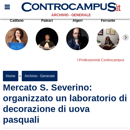
ARCHIVIO - GENERALE
Califano
Paleari
Algeri
Ferrante
I Professionisti Controcampus
Home
»
Archivio - Generale
Mercato S. Severino:
organizzato un laboratorio di
decorazione di uova
pasquali