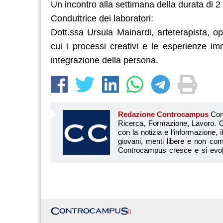
Un incontro alla settimana della durata di 2 h
Conduttrice dei laboratori:
Dott.ssa Ursula Mainardi, arteterapista, op
cui i processi creativi e le esperienze im
integrazione della persona.
Redazione Controcampus
Controcampus è Il magazine più letto dai giovani su: Scuola, Università, Ricerca, Formazione, Lavoro. Controcampus nasce nell’ottobre 2001 con la missione di affiancare con la notizia e l’informazione, il mondo dell’istruzione e dell’università. Il suo cuore pulsante sono i giovani, menti libere e non compromesse da nessun interesse di parte. Il progetto è ambizioso e Controcampus cresce e si evolve arricchendo il proprio staff con nuovi giovani vogliosi di essere protagonisti in un’avventura editoriale. Aumentano e si perfezionano le competenze e le professionalità di ognuno. Questo porta Controcam