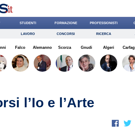
’
STUDENTI
FORMAZIONE
PROFESSIONISTI
LAVORO
CONCORSI
RICERCA
Lavoro
Concorsi
Ricerca
nni
Falco
Risparmio
Alemanno
Scorza
Diritto
Gnudi
Economia
Algeri
Carfag
G
si l’Io e l’Arte