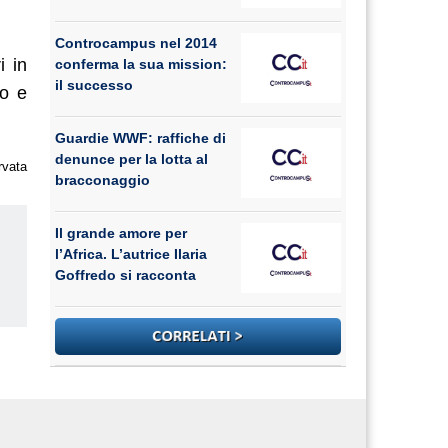
Controcampus nel 2014
i in
conferma la sua mission:
il successo
to e
Guardie WWF: raffiche di
denunce per la lotta al
rvata
bracconaggio
Il grande amore per
l’Africa. L’autrice Ilaria
Goffredo si racconta
us