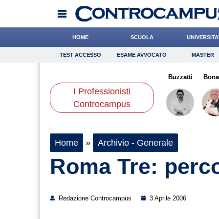
HOME
SCUOLA
UNIVERSITA
TEST ACCESSO
ESAME AVVOCATO
MASTER
TEST ACCESSO
Esame Avvocato
Master
isio
Romano
Miraglia
Onomastico
Crepet
Bricolage
Ward
Buzzatti
Consigli
Bona
I Professionisti
Scienze
Controcampus
Home
»
Archivio - Generale
Roma Tre: percor
Redazione Controcampus
3 Aprile 2006