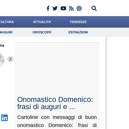
CULTURA
ATTUALITA’
TENDENZE
AUGURI
OROSCOPO
ESTRAZIONI
Auguri
Oroscopo
Estrazioni
na
iornalista
Bruzzone
Tassone
Lavoro
Baietti
Psicologia
Ferrante
Rossetto
Barnab
Onomastico Domenico:
frasi di auguri e ...
Cartoline con messaggi di buon
onomastico Domenico: frasi di