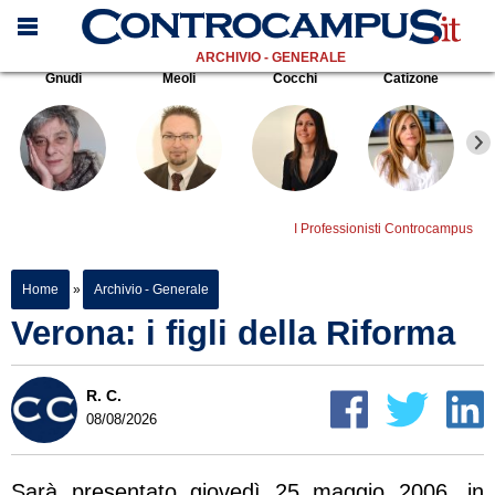
ARCHIVIO - GENERALE
Gnudi
Meoli
Cocchi
Catizone
I Professionisti Controcampus
Home
»
Archivio - Generale
Verona: i figli della Riforma
R. C.
08/08/2026
Sarà presentato giovedì 25 maggio 2006, in