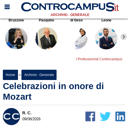
ARCHIVIO - GENERALE
Bruzzone
Pasquino
di Geso
Leone
I Professionisti Controcampus
Home
»
Archivio - Generale
Celebrazioni in onore di
Mozart
R. C.
09/08/2026