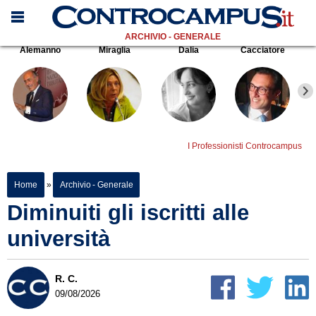
ARCHIVIO - GENERALE
Alemanno
Miraglia
Dalia
Cacciatore
I Professionisti Controcampus
Home
»
Archivio - Generale
Diminuiti gli iscritti alle
università
R. C.
09/08/2026