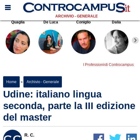
ARCHIVIO - GENERALE
Quaglia
De Luca
Coniglio
Dalia
I Professionisti Controcampus
Home
»
Archivio - Generale
Udine: italiano lingua
seconda, parte la III edizione
del master
R. C.