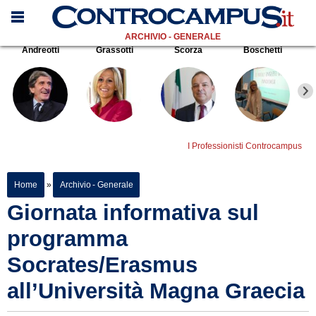
ARCHIVIO - GENERALE
Andreotti
Grassotti
Scorza
Boschetti
I Professionisti Controcampus
Home
»
Archivio - Generale
Giornata informativa sul
programma
Socrates/Erasmus
all’Università Magna Graecia