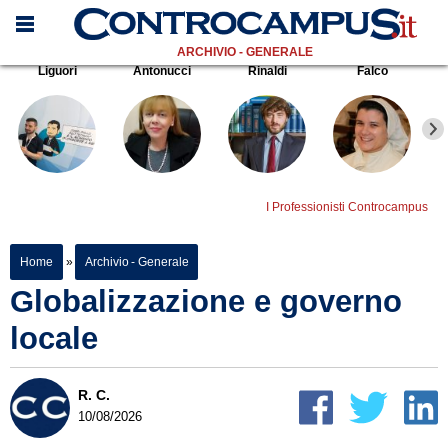
ARCHIVIO - GENERALE
Liguori
Antonucci
Rinaldi
Falco
I Professionisti Controcampus
Home
»
Archivio - Generale
Globalizzazione e governo
locale
R. C.
10/08/2026