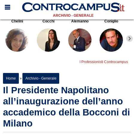
ARCHIVIO - GENERALE
Chelini
Cocchi
Alemanno
Coniglio
I Professionisti Controcampus
Home
»
Archivio - Generale
Il Presidente Napolitano
all’inaugurazione dell’anno
accademico della Bocconi di
Milano