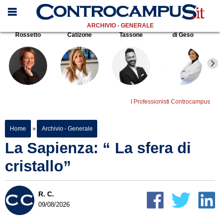
ARCHIVIO - GENERALE
Rossetto
Catizone
Tassone
di Geso
I Professionisti Controcampus
Home
»
Archivio - Generale
La Sapienza: “ La sfera di
cristallo”
R. C.
09/08/2026