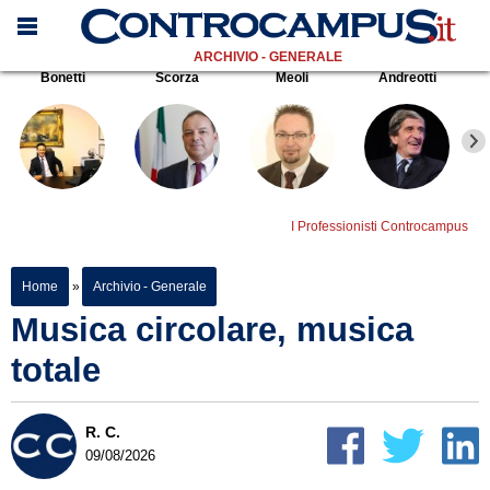
ARCHIVIO - GENERALE
Bonetti
Scorza
Meoli
Andreotti
I Professionisti Controcampus
Home
»
Archivio - Generale
Musica circolare, musica
totale
R. C.
09/08/2026