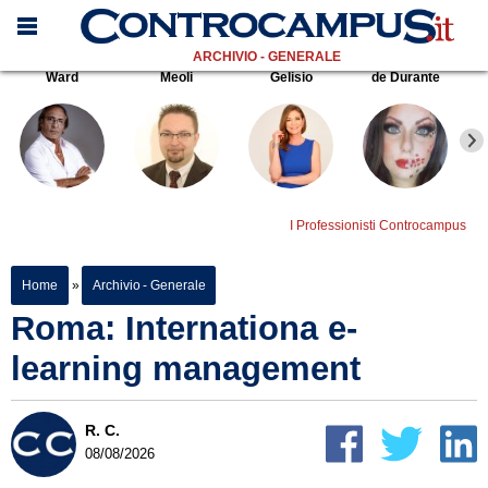
ARCHIVIO - GENERALE
Ward
Meoli
Gelisio
de Durante
I Professionisti Controcampus
Home
»
Archivio - Generale
Roma: Internationa e-
learning management
R. C.
08/08/2026