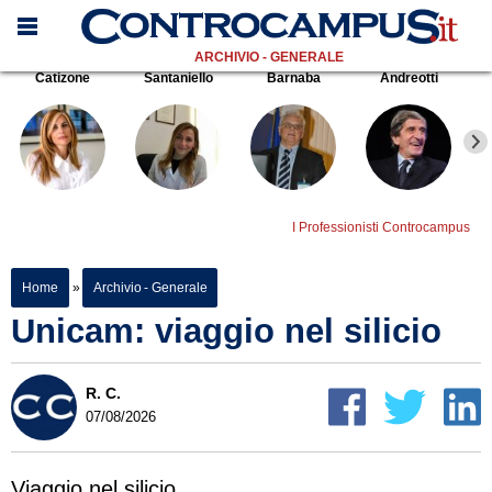
ARCHIVIO - GENERALE
Catizone
Santaniello
Barnaba
Andreotti
I Professionisti Controcampus
Home
»
Archivio - Generale
Unicam: viaggio nel silicio
R. C.
07/08/2026
Viaggio nel silicio.