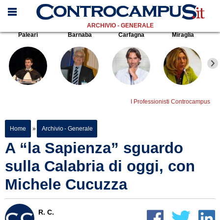
ARCHIVIO - GENERALE
Paleari
Barnaba
Carfagna
Miraglia
I Professionisti Controcampus
Home
»
Archivio - Generale
A “la Sapienza” sguardo
sulla Calabria di oggi, con
Michele Cucuzza
R. C.