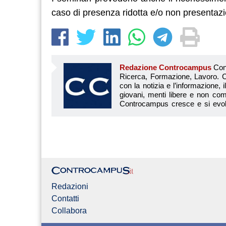
caso di presenza ridotta e/o non presentazio
Redazione Controcampus
Controcampus è Il magazine più letto dai giovani su: Scuola, Università, Ricerca, Formazione, Lavoro. Controcampus nasce nell’ottobre 2001 con la missione di affiancare con la notizia e l’informazione, il mondo dell’istruzione e dell’università. Il suo cuore pulsante sono i giovani, menti libere e non compromesse da nessun interesse di parte. Il progetto è ambizioso e Controcampus cresce e si evolve arricchendo il proprio staff con nuovi giovani vogliosi di essere protagonisti in un’avventura editoriale. Aumentano e si perfezionano le competenze e le professionalità di ognuno. Questo porta Controcam
Redazioni
Contatti
Collabora