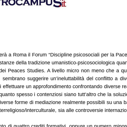
à a Roma il Forum “Discipline psicosociali per la Pace”
 istanze della tradizione umanistico-psicosociologica quan
 dei Peaces Studies. A livello micro non meno che a qu
i sembrano suggerire un’ineluttabilità del conflitto a div
 di effettuare un approfondimento confrontando diverse re
quanto spesso i contenziosi siano tutt’altro che la soluz
diverse forme di mediazione realmente possibili su una 
terreligioso/interculturale, sia alle controversie internazio
to di quattro crediti formativi, oppure un numero minor