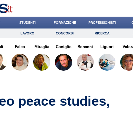
’
STUDENTI
FORMAZIONE
PROFESSIONISTI
LAVORO
CONCORSI
RICERCA
Lavoro
Concorsi
Ricerca
li
Falco
Risparmio
Miraglia
Coniglio
Diritto
Bonanni
Economia
Liguori
Valor
G
eo peace studies,