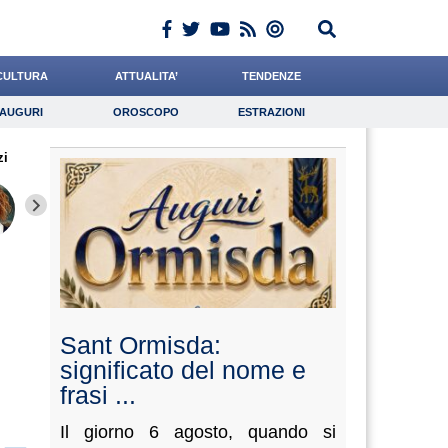
CULTURA
ATTUALITA’
TENDENZE
AUGURI
OROSCOPO
ESTRAZIONI
Auguri
Oroscopo
Estrazioni
zi
iornalista
Bruzzone
Gnudi
Lavoro
De Leo
Psicologia
Carfagna
Scorza
De Luc
Sant Ormisda:
significato del nome e
frasi ...
Il giorno 6 agosto, quando si