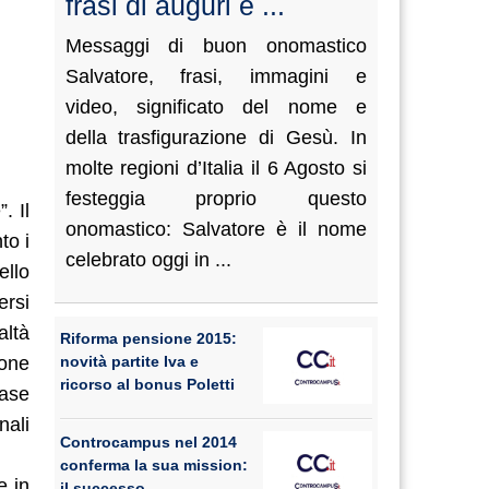
frasi di auguri e ...
Messaggi di buon onomastico
Salvatore, frasi, immagini e
video, significato del nome e
della trasfigurazione di Gesù. In
molte regioni d’Italia il 6 Agosto si
festeggia proprio questo
. Il
onomastico: Salvatore è il nome
to i
celebrato oggi in ...
ello
ersi
altà
Riforma pensione 2015:
ione
novità partite Iva e
ricorso al bonus Poletti
base
nali
Controcampus nel 2014
conferma la sua mission:
e in
il successo