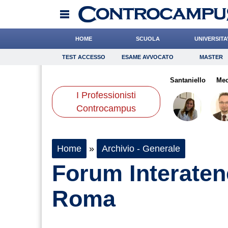
HOME
SCUOLA
UNIVERSITA
TEST ACCESSO
ESAME AVVOCATO
MASTER
TEST ACCESSO
Esame Avvocato
Master
setto
Gelisio
di Geso
Onomastico
Dalia
Bricolage
Ward
Santaniello
Consigli
Meo
I Professionisti
Scienze
Controcampus
Home
»
Archivio - Generale
Forum Interaten
Roma