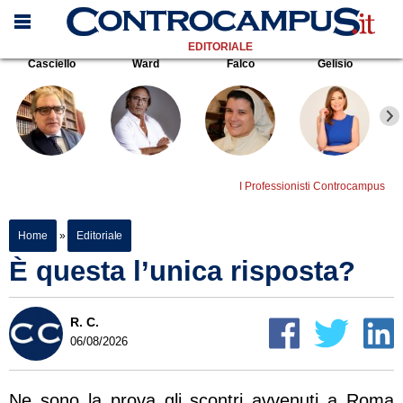
EDITORIALE
Casciello
Ward
Falco
Gelisio
I Professionisti Controcampus
Home
»
Editoriale
È questa l’unica risposta?
R. C.
06/08/2026
Ne sono la prova gli scontri avvenuti a Roma