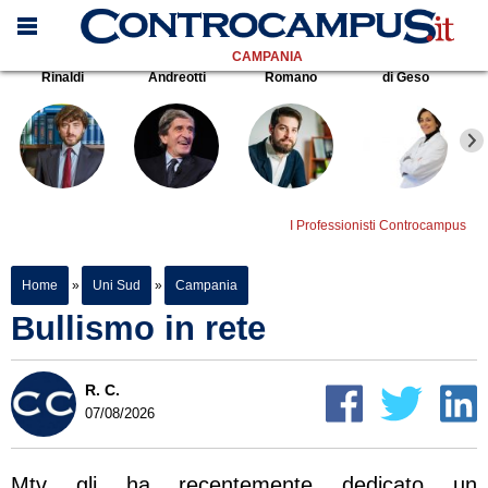
CAMPANIA
Rinaldi
Andreotti
Romano
di Geso
I Professionisti Controcampus
Home
»
Uni Sud
»
Campania
Bullismo in rete
R. C.
07/08/2026
Mtv gli ha recentemente dedicato un