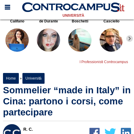
UNIVERSITÀ
Califano
de Durante
Boschetti
Casciello
I Professionisti Controcampus
Home
»
Università
Sommelier “made in Italy” in
Cina: partono i corsi, come
partecipare
R. C.