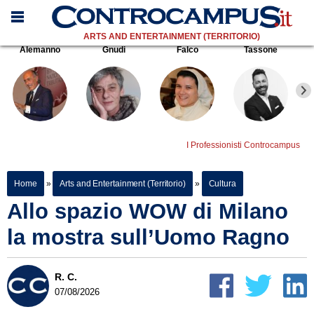
ARTS AND ENTERTAINMENT (TERRITORIO)
Alemanno
Gnudi
Falco
Tassone
I Professionisti Controcampus
Home
»
Arts and Entertainment (Territorio)
»
Cultura
Allo spazio WOW di Milano
la mostra sull’Uomo Ragno
R. C.
07/08/2026