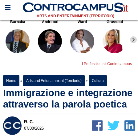
ARTS AND ENTERTAINMENT (TERRITORIO)
Barnaba
Andreotti
Ward
Grassotti
I Professionisti Controcampus
Home
»
Arts and Entertainment (Territorio)
»
Cultura
Immigrazione e integrazione
attraverso la parola poetica
R. C.
07/08/2026