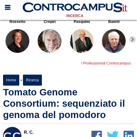
RICERCA
Rossetto
Crepet
Pasquino
Baietti
I Professionisti Controcampus
Home
»
Ricerca
Tomato Genome
Consortium: sequenziato il
genoma del pomodoro
R. C.