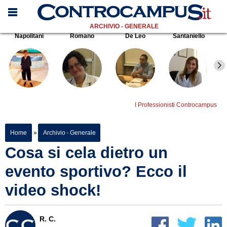
ARCHIVIO - GENERALE
Napolitani
Romano
De Leo
Santaniello
I Professionisti Controcampus
Home
»
Archivio - Generale
Cosa si cela dietro un
evento sportivo? Ecco il
video shock!
R. C.