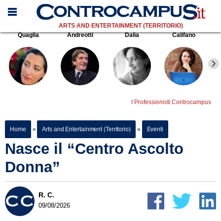
ARTS AND ENTERTAINMENT (TERRITORIO)
Quaglia
Andreotti
Dalia
Califano
I Professionisti Controcampus
Home
»
Arts and Entertainment (Territorio)
»
Eventi
Nasce il “Centro Ascolto
Donna”
R. C.
09/08/2026