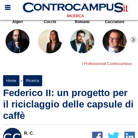
RICERCA
Algeri
Cocchi
Romano
Cacciatore
I Professionisti Controcampus
Home
»
Ricerca
Federico II: un progetto per
il riciclaggio delle capsule di
caffè
R. C.