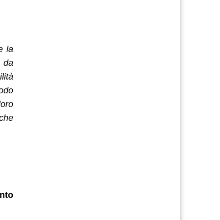
e la
i da
lità
modo
loro
 che
ento