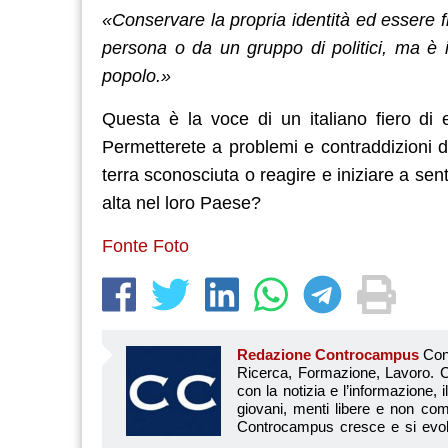
«Conservare la propria identità ed essere f
persona o da un gruppo di politici, ma è i
popolo.»
Questa è la voce di un italiano fiero di 
Permetterete a problemi e contraddizioni di 
terra sconosciuta o reagire e iniziare a sen
alta nel loro Paese?
Fonte Foto
Redazione Controcampus
Controcampus è Il magazine più letto dai giovani su: Scuola, Università, Ricerca, Formazione, Lavoro. Controcampus nasce nell’ottobre 2001 con la missione di affiancare con la notizia e l’informazione, il mondo dell’istruzione e dell’università. Il suo cuore pulsante sono i giovani, menti libere e non compromesse da nessun interesse di parte. Il progetto è ambizioso e Controcampus cresce e si evolve arricchendo il proprio staff con nuovi giovani vogliosi di essere protagonisti in un’avventura editoriale. Aumentano e si perfezionano le competenze e le professionalità di ognuno. Questo porta Controcam