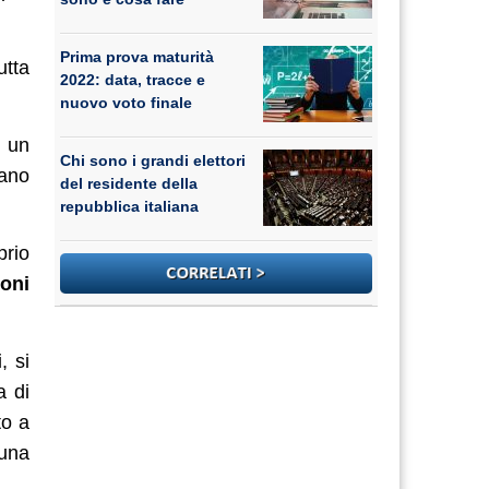
Prima prova maturità
utta
2022: data, tracce e
nuovo voto finale
o un
Chi sono i grandi elettori
vano
del residente della
repubblica italiana
prio
ioni
, si
a di
to a
 una