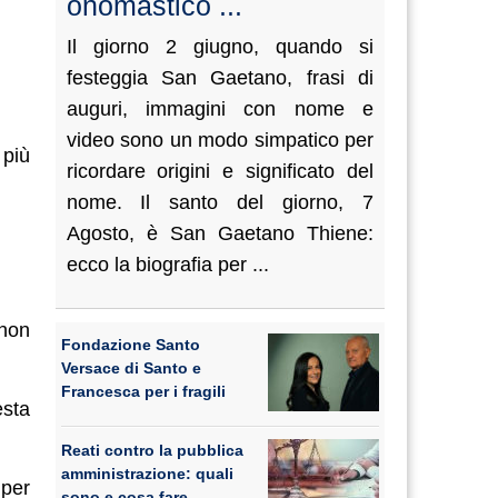
onomastico ...
Il giorno 2 giugno, quando si
festeggia San Gaetano, frasi di
auguri, immagini con nome e
video sono un modo simpatico per
 più
ricordare origini e significato del
nome. Il santo del giorno, 7
Agosto, è San Gaetano Thiene:
ecco la biografia per ...
 non
Fondazione Santo
Versace di Santo e
Francesca per i fragili
esta
Reati contro la pubblica
amministrazione: quali
 per
sono e cosa fare