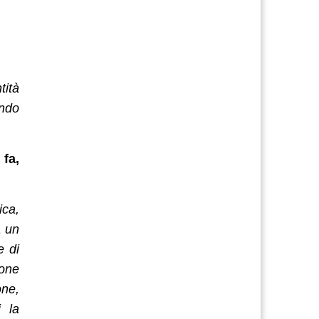
tità
ondo
 fa,
ica,
a un
e di
ione
one,
 la