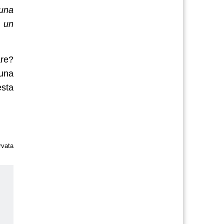
 una
i un
are?
 una
esta
rvata
us