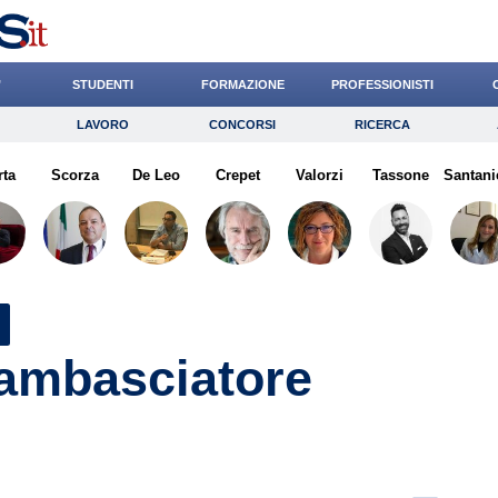
’
STUDENTI
FORMAZIONE
PROFESSIONISTI
LAVORO
CONCORSI
RICERCA
Lavoro
Concorsi
Ricerca
rta
Scorza
Risparmio
De Leo
Crepet
Diritto
Valorzi
Economia
Tassone
Santani
G
 ambasciatore