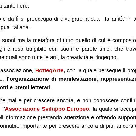
 tanto fiero.
 e da lì si preoccupa di divulgare la sua “italianità” in t
ngua italiana.
 e suoni ma la metafora di tutto quello di cui è compost
gli e reso tangibile con suoni e parole unici, che tro
 quali sono tutte le arti, la creatività e l’ingegno.
un’associazione,
BottegArte
,
con la quale persegue il pro
to,
l’organizzazione di manifestazioni, rappresentaz
otti e premi letterari
.
che mai e per crescere ancora, e non conoscere confini
l’
Associazione Sviluppo Europeo
, la quale si occup
dell’informazione prestando attenzione e offrendo suppor
n connubio importante per crescere ancora di più, ancora