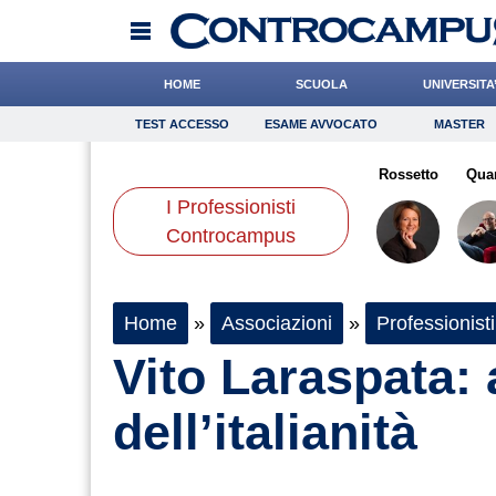
HOME
SCUOLA
UNIVERSITA
TEST ACCESSO
ESAME AVVOCATO
MASTER
TEST ACCESSO
Esame Avvocato
Master
aldi
Romano
Baietti
Onomastico
Catizone
Bricolage
Pasquino
Rossetto
Consigli
Qua
I Professionisti
Scienze
Controcampus
Home
»
Associazioni
»
Professionisti
Vito Laraspata:
dell’italianità