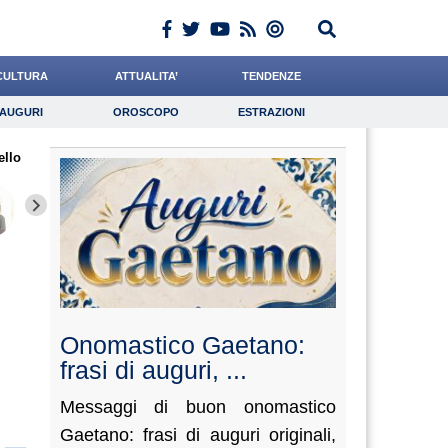
CULTURA
ATTUALITA’
TENDENZE
AUGURI
OROSCOPO
ESTRAZIONI
Auguri
Oroscopo
Estrazioni
ello
iornalista
Carfagna
Barnaba
Lavoro
Mazzone
Psicologia
Quaglia
Ward
Aleman
Onomastico Gaetano:
frasi di auguri, ...
Messaggi di buon onomastico
Gaetano: frasi di auguri originali,