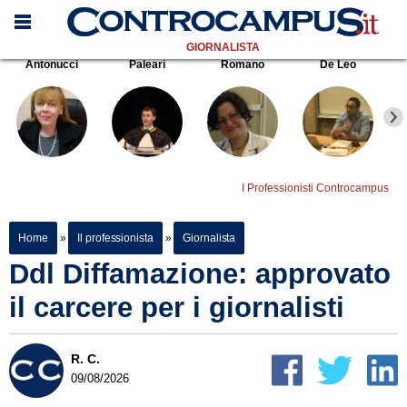
GIORNALISTA
Antonucci
Paleari
Romano
De Leo
I Professionisti Controcampus
Home
»
Il professionista
»
Giornalista
Ddl Diffamazione: approvato
il carcere per i giornalisti
R. C.
09/08/2026