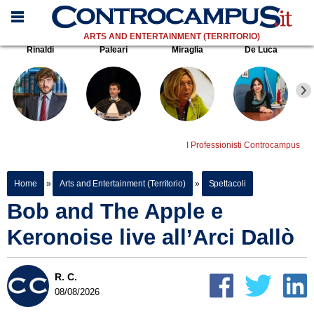
ARTS AND ENTERTAINMENT (TERRITORIO)
Rinaldi
Paleari
Miraglia
De Luca
I Professionisti Controcampus
Home
»
Arts and Entertainment (Territorio)
»
Spettacoli
Bob and The Apple e
Keronoise live all’Arci Dallò
R. C.
08/08/2026