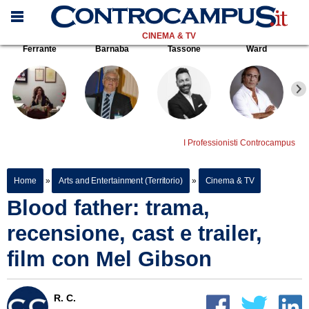
CINEMA & TV
Ferrante
Barnaba
Tassone
Ward
I Professionisti Controcampus
Home
»
Arts and Entertainment (Territorio)
»
Cinema & TV
Blood father: trama,
recensione, cast e trailer,
film con Mel Gibson
R. C.