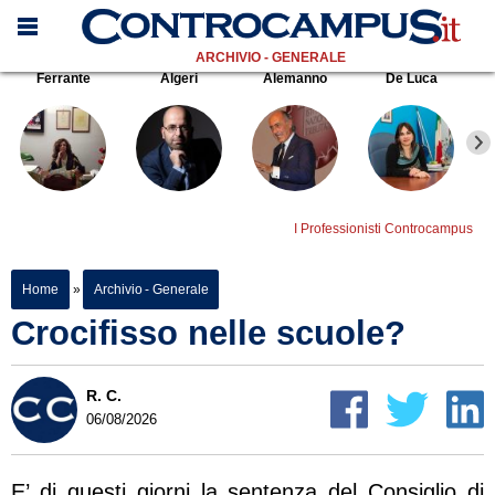
ARCHIVIO - GENERALE
Ferrante
Algeri
Alemanno
De Luca
I Professionisti Controcampus
Home
»
Archivio - Generale
Crocifisso nelle scuole?
R. C.
06/08/2026
E’ di questi giorni la sentenza del Consiglio di