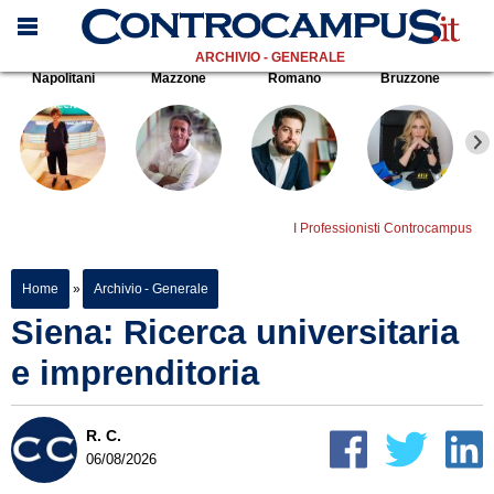
ARCHIVIO - GENERALE
Napolitani
Mazzone
Romano
Bruzzone
I Professionisti Controcampus
Home
»
Archivio - Generale
Siena: Ricerca universitaria
e imprenditoria
R. C.
06/08/2026