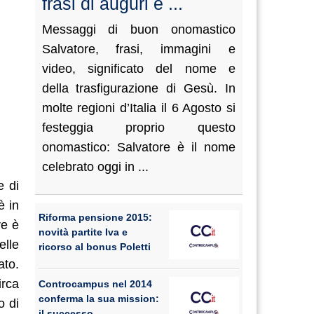
frasi di auguri e ...
Messaggi di buon onomastico
Salvatore, frasi, immagini e
video, significato del nome e
della trasfigurazione di Gesù. In
molte regioni d’Italia il 6 Agosto si
festeggia proprio questo
onomastico: Salvatore è il nome
celebrato oggi in ...
e di
è in
Riforma pensione 2015:
re è
novità partite Iva e
elle
ricorso al bonus Poletti
ato.
irca
Controcampus nel 2014
conferma la sua mission:
o di
il successo