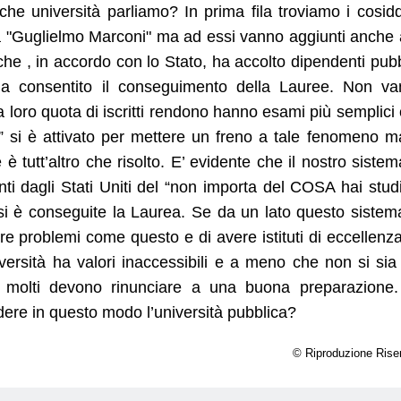
che università parliamo? In prima fila troviamo i cosidd
ca "Guglielmo Marconi" ma ad essi vanno aggiunti anche a
 che , in accordo con lo Stato, ha accolto dipendenti pubb
 ha consentito il conseguimento della Lauree. Non v
a loro quota di iscritti rendono hanno esami più semplici
si” si è attivato per mettere un freno a tale fenomeno ma
 tutt’altro che risolto. E’ evidente che il nostro sistem
i dagli Stati Uniti del “non importa del COSA hai stud
i è conseguite la Laurea. Se da un lato questo sistem
re problemi come questo e di avere istituti di eccellenz
ersità ha valori inaccessibili e a meno che non si sia
in molti devono rinunciare a una buona preparazione
re in questo modo l’università pubblica?
© Riproduzione Rise