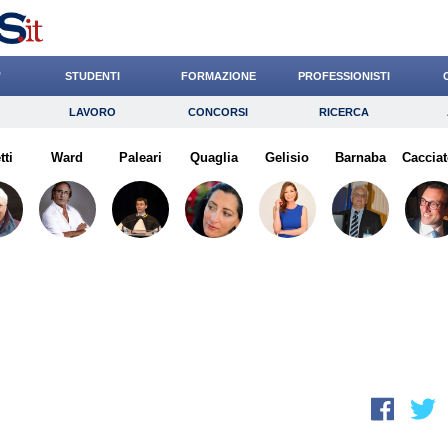
’
STUDENTI
FORMAZIONE
PROFESSIONISTI
LAVORO
CONCORSI
RICERCA
Lavoro
Concorsi
Ricerca
tti
Ward
Risparmio
Paleari
Quaglia
Diritto
Gelisio
Economia
Barnaba
Cacciat
G