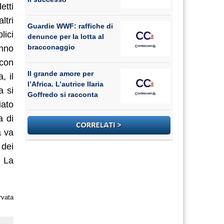
etti
ltri
Guardie WWF: raffiche di
lici
denunce per la lotta al
bracconaggio
anno
 con
Il grande amore per
, il
l’Africa. L’autrice Ilaria
a si
Goffredo si racconta
iato
a di
a va
 dei
. La
rvata