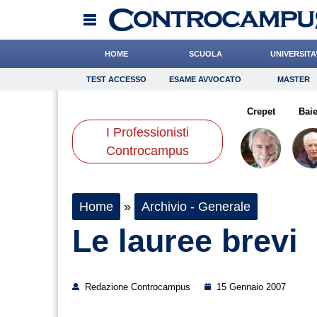
HOME
SCUOLA
UNIVERSITA
TEST ACCESSO
ESAME AVVOCATO
MASTER
TEST ACCESSO
Esame Avvocato
Master
iello
de Durante
Rossetto
Onomastico
Liguori
Alemanno
Bricolage
Crepet
Consigli
Baie
I Professionisti
Scienze
Controcampus
Home
»
Archivio - Generale
Le lauree brevi
Redazione Controcampus
15 Gennaio 2007