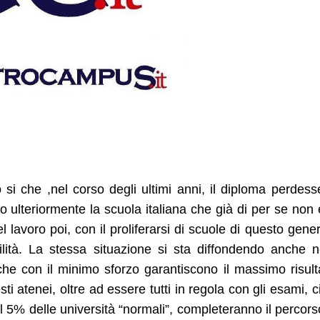
 si che ,nel corso degli ultimi anni, il diploma perdess
 ulteriormente la scuola italiana che già di per se non 
 lavoro poi, con il proliferarsi di scuole di questo gene
bilità. La stessa situazione si sta diffondendo anche n
i che con il minimo sforzo garantiscono il massimo risult
sti atenei, oltre ad essere tutti in regola con gli esami, c
l 5% delle università “normali”, completeranno il percors