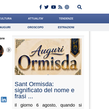
CULTURA
ATTUALITA’
TENDENZE
AUGURI
OROSCOPO
ESTRAZIONI
Auguri
Oroscopo
Estrazioni
ore
iornalista
Catizone
Grassotti
Lavoro
Napolitani
Psicologia
Bonanni
Tassone
Andreot
Sant Ormisda:
significato del nome e
frasi ...
Il giorno 6 agosto, quando si