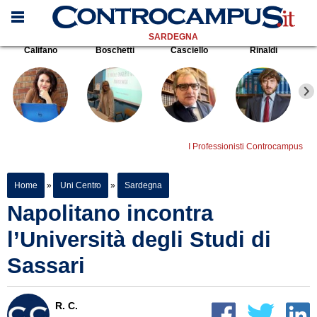
SARDEGNA
Califano
Boschetti
Casciello
Rinaldi
I Professionisti Controcampus
Home
»
Uni Centro
»
Sardegna
Napolitano incontra
l’Università degli Studi di
Sassari
R. C.