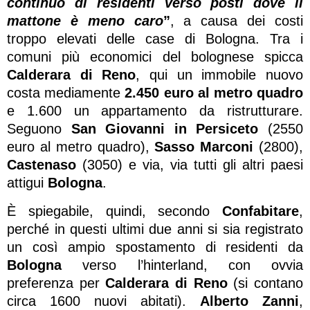
continuo di residenti verso posti dove il
mattone è meno caro
”
, a causa dei costi
troppo elevati delle case di Bologna. Tra i
comuni più economici del bolognese spicca
Calderara di Reno
, qui un immobile nuovo
costa mediamente
2.450 euro al metro quadro
e 1.600 un appartamento da ristrutturare.
Seguono
San Giovanni in Persiceto
(2550
euro al metro quadro),
Sasso Marconi
(2800),
Castenaso
(3050) e via, via tutti gli altri paesi
attigui
Bologna
.
È spiegabile, quindi, secondo
Confabitare
,
perché in questi ultimi due anni si sia registrato
un così ampio spostamento di residenti da
Bologna
verso l’hinterland, con ovvia
preferenza per
Calderara di Reno
(si contano
circa 1600 nuovi abitati).
Alberto Zanni
,