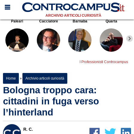
ARCHIVIO ARTICOLI CURIOSITÀ
Paleari
Cacciatore
Barnaba
Quarta
I Professionisti Controcampus
Home
»
Archivio articoli curiosità
Bologna troppo cara:
cittadini in fuga verso
l’hinterland
R. C.