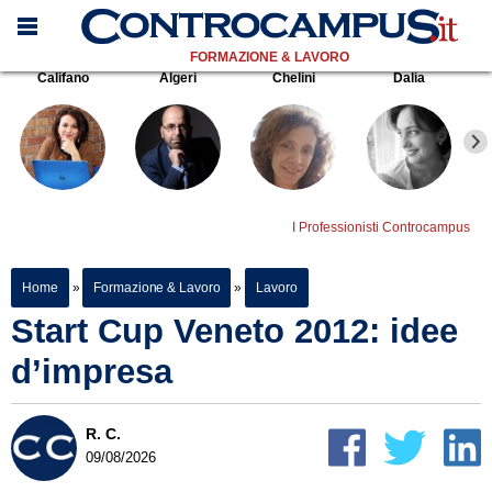
FORMAZIONE & LAVORO
Califano
Algeri
Chelini
Dalia
I Professionisti Controcampus
Home
»
Formazione & Lavoro
»
Lavoro
Start Cup Veneto 2012: idee
d’impresa
R. C.
09/08/2026