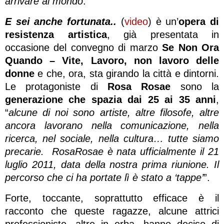
arrivare al mondo
.
E sei anche fortunata..
(
video
)
è un’
opera di
resistenza artistica
, già presentata in
occasione del convegno di marzo
Se Non Ora
Quando – Vite, Lavoro, non lavoro delle
donne
e che, ora, sta girando la città e dintorni.
Le protagoniste di
Rosa Rosae
sono la
generazione che spazia dai 25 ai 35 anni
,
“
a
lcune di noi sono artiste, altre filosofe, altre
ancora lavorano nella comunicazione, nella
ricerca, nel sociale, nella cultura… tutte siamo
precarie. RosaRosae è nata ufficialmente il 21
luglio 2011, data della nostra prima riunione.
Il
percorso che ci ha portate lì è stato a ‘tappe’
”.
Forte, toccante, soprattutto efficace è il
racconto che queste ragazze, alcune attrici
professioniste, altre in erba, hanno deciso di