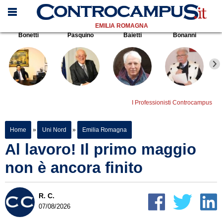
EMILIA ROMAGNA
Bonetti
Pasquino
Baietti
Bonanni
I Professionisti Controcampus
Home
»
Uni Nord
»
Emilia Romagna
Al lavoro! Il primo maggio
non è ancora finito
R. C.
07/08/2026