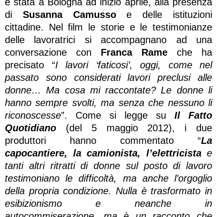
è stata a Bologna ad inizio aprile, alla presenza
di
Susanna Camusso
e delle istituzioni
cittadine. Nel film le storie e le testimonianze
delle lavoratrici si accompagnano ad una
conversazione con
Franca Rame
che ha
precisato “
I lavori ‘faticosi’, oggi, come nel
passato sono considerati lavori preclusi alle
donne… Ma cosa mi raccontate? Le donne li
hanno sempre svolti, ma senza che nessuno li
riconoscesse
”. Come si legge su
Il Fatto
Quotidiano
(del 5 maggio 2012), i due
produttori hanno commentato “
La
capocantiere, la camionista, l’elettricista
e
tanti altri ritratti di donne sul posto di lavoro
testimoniano le difficoltà, ma anche l’orgoglio
della propria condizione. Nulla è trasformato in
esibizionismo e neanche in
autocommiserazione, ma è un racconto che