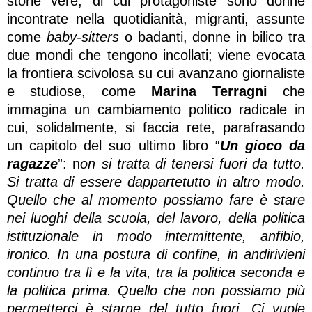
storie vere, di cui protagoniste sono donne
incontrate nella quotidianità, migranti, assunte
come
baby-sitters
o badanti, donne in bilico tra
due mondi che tengono incollati; viene evocata
la frontiera scivolosa su cui avanzano giornaliste
e studiose, come
Marina Terragni
che
immagina un cambiamento politico radicale in
cui, solidalmente, si faccia rete, parafrasando
un capitolo del suo ultimo libro “
Un gioco da
ragazze
”: n
on si tratta di tenersi fuori da tutto.
Si tratta di essere dappartetutto in altro modo.
Quello che al momento possiamo fare è stare
nei luoghi della scuola, del lavoro, della politica
istituzionale in modo intermittente, anfibio,
ironico. In una postura di confine, in andirivieni
continuo tra lì e la vita, tra la politica seconda e
la politica prima. Quello che non possiamo più
permetterci è starne del tutto fuori. Ci vuole