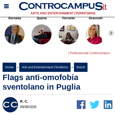
ARTS AND ENTERTAINMENT (TERRITORIO)
Barnaba
Quarta
Ferrante
Grassotti
I Professionisti Controcampus
Home
»
Arts and Entertainment (Territorio)
»
Eventi
Flags anti-omofobia
sventolano in Puglia
R. C.
09/08/2026