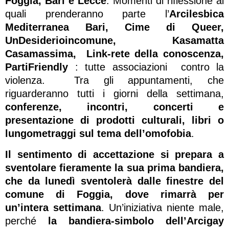
Foggia, Bari e Lecce
. Momenti di riflessione ai
quali prenderanno parte l’
Arcilesbica
Mediterranea Bari, Cime di Queer,
UnDesiderioincomune, Kasamatta
Casamassima, Link-rete della conoscenza,
PartiFriendly
: tutte associazioni contro la
violenza. Tra gli appuntamenti, che
riguarderanno tutti i giorni della settimana,
conferenze, incontri, concerti e
presentazione di prodotti culturali, libri o
lungometraggi sul tema dell’omofobia
.
Il sentimento di accettazione si prepara a
sventolare fieramente la sua prima bandiera,
che da lunedì sventolerà dalle finestre del
comune di Foggia, dove rimarrà per
un’intera settimana
. Un’iniziativa niente male,
perché
la bandiera-simbolo dell’Arcigay