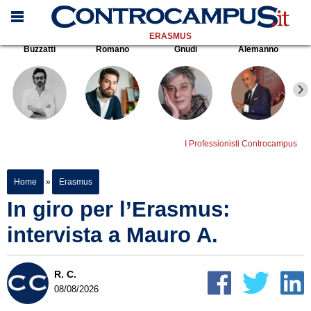
ERASMUS
Buzzatti
Romano
Gnudi
Alemanno
I Professionisti Controcampus
Home
»
Erasmus
In giro per l’Erasmus:
intervista a Mauro A.
R. C.
08/08/2026