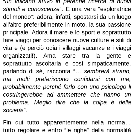
“
un vulcano attivo in perenne ricerca di nuovi
stimoli e conoscenze
”. È una vera “esploratrice
del mondo”: adora, infatti, spostarsi da un luogo
all’altro preferibilmente in moto, la sua passione
principale. Adora il mare e lo sport e soprattutto
fare viaggi per conoscere nuove culture e stili di
vita e (e perciò odia i villaggi vacanze e i viaggi
organizzati!). Ama stare tra la gente e
soprattutto ascoltarla e così simpaticamente,
parlando di sé, racconta “
… sembrerà strano,
ma molti preferiscono confidarsi con me,
probabilmente perché farlo con uno psicologo li
costringerebbe ad ammettere che hanno un
problema. Meglio dire che la colpa è della
società!
”.
Fin qui tutto apparentemente nella norma…
tutto regolare e entro “le righe” della normalità