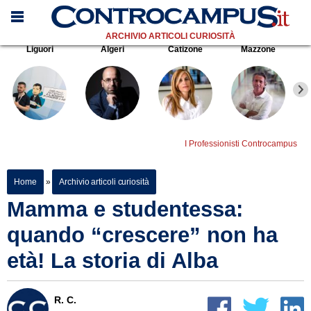
ARCHIVIO ARTICOLI CURIOSITÀ
Liguori
Algeri
Catizone
Mazzone
I Professionisti Controcampus
Home
»
Archivio articoli curiosità
Mamma e studentessa:
quando “crescere” non ha
età! La storia di Alba
R. C.