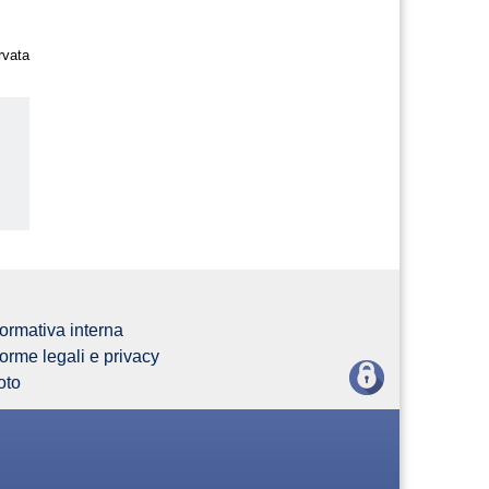
rvata
us
ormativa interna
orme legali e privacy
oto