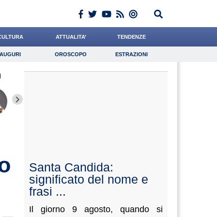
CULTURA
ATTUALITA’
TENDENZE
AUGURI
OROSCOPO
ESTRAZIONI
Auguri
Oroscopo
Estrazioni
d
iornalista
Valorzi
Cocchi
Lavoro
Tassone
Psicologia
Barnaba
Santaniello
Ferrant
eo
Santa Candida:
significato del nome e
frasi ...
Il giorno 9 agosto, quando si