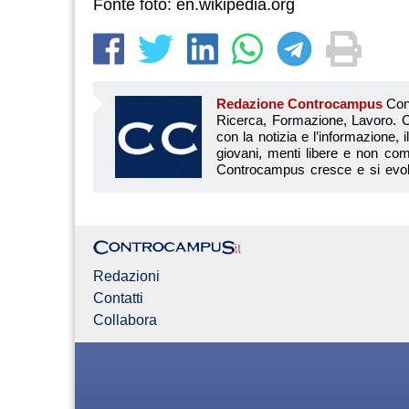
Fonte foto: en.wikipedia.org
Redazione Controcampus
Controcampus è Il magazine più letto dai giovani su: Scuola, Università, Ricerca, Formazione, Lavoro. Controcampus nasce nell’ottobre 2001 con la missione di affiancare con la notizia e l’informazione, il mondo dell’istruzione e dell’università. Il suo cuore pulsante sono i giovani, menti libere e non compromesse da nessun interesse di parte. Il progetto è ambizioso e Controcampus cresce e si evolve arricchendo il proprio staff con nuovi giovani vogliosi di essere protagonisti in un’avventura editoriale. Aumentano e si perfezionano le competenze e le professionalità di ognuno. Questo porta Controcam
Redazioni
Contatti
Collabora