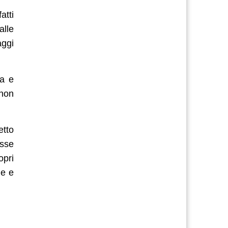
atti
alle
ggi
ra e
 non
etto
osse
opri
le e