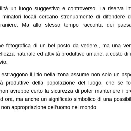
ità un luogo suggestivo e controverso. La riserva inf
 minatori locali cercano strenuamente di difendere d
traniere. Ma allo stesso tempo racconta dei paesa
 fotografica di un bel posto da vedere,, ma una ve
ellezza naturale ed attività produttive umane, a costo di
vio.
 estraggono il litio nella zona assume non solo un asp
ità produttive della popolazione del luogo, che se f
o non avrebbe certo la sicurezza di poter mantenere i pr
no ad ora, ma anche un significato simbolico di una possibi
e non appropriazione dell’uomo nel mondo