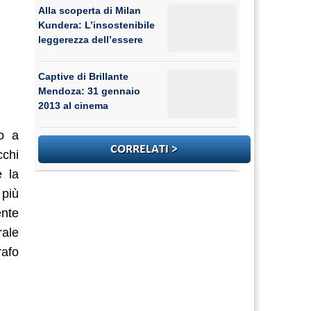
Alla scoperta di Milan
Kundera: L’insostenibile
leggerezza dell’essere
Captive di Brillante
Mendoza: 31 gennaio
2013 al cinema
to a
cchi
e la
 più
ente
rale
rafo