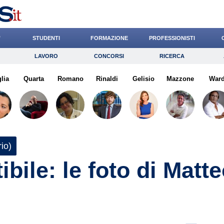
’
STUDENTI
FORMAZIONE
PROFESSIONISTI
LAVORO
CONCORSI
RICERCA
Lavoro
Concorsi
Ricerca
lia
Quarta
Risparmio
Romano
Rinaldi
Diritto
Gelisio
Economia
Mazzone
War
G
io)
bile: le foto di Matt