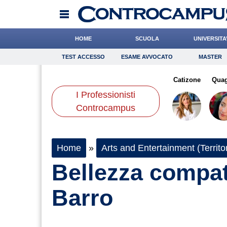
HOME
SCUOLA
UNIVERSITA
TEST ACCESSO
ESAME AVVOCATO
MASTER
TEST ACCESSO
Esame Avvocato
Master
etti
Carfagna
Scorza
Onomastico
Chelini
Cacciatore
Bricolage
Catizone
Consigli
Quag
I Professionisti
Scienze
Controcampus
Home
»
Arts and Entertainment (Territor
Bellezza compati
Barro