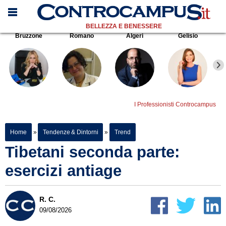
BELLEZZA E BENESSERE
Bruzzone
Romano
Algeri
Gelisio
I Professionisti Controcampus
Home
»
Tendenze & Dintorni
»
Trend
Tibetani seconda parte:
esercizi antiage
R. C.
09/08/2026