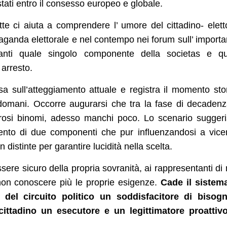
 stati entro il consesso europeo e globale.
te ci aiuta a comprendere l’ umore del cittadino- elett
paganda elettorale e nel contempo nei forum sull’ import
vanti quale singolo componente della societas e qu
 arresto.
 sull’atteggiamento attuale e registra il momento sto
l domani. Occorre augurarsi che tra la fase di decaden
rosi binomi, adesso manchi poco. Lo scenario sugger
ento di due componenti che pur influenzandosi a vic
distinte per garantire lucidità nella scelta.
sere sicuro della propria sovranità, ai rappresentanti di
non conoscere più le proprie esigenze.
Cade il sistem
 del circuito politico un soddisfacitore di bisogn
cittadino un esecutore e un legittimatore proattiv