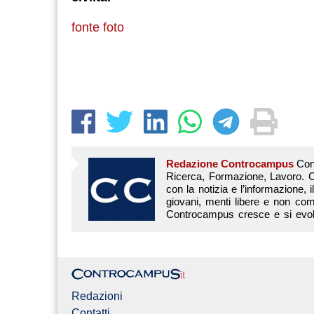
fonte foto
Redazione Controcampus
Controcampus è Il magazine più letto dai giovani su: Scuola, Università, Ricerca, Formazione, Lavoro. Controcampus nasce nell’ottobre 2001 con la missione di affiancare con la notizia e l’informazione, il mondo dell’istruzione e dell’università. Il suo cuore pulsante sono i giovani, menti libere e non compromesse da nessun interesse di parte. Il progetto è ambizioso e Controcampus cresce e si evolve arricchendo il proprio staff con nuovi giovani vogliosi di essere protagonisti in un’avventura editoriale. Aumentano e si perfezionano le competenze e le professionalità di ognuno. Questo porta Controcam
Redazioni
Contatti