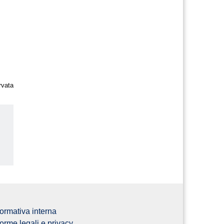
rvata
us
ormativa interna
orme legali e privacy