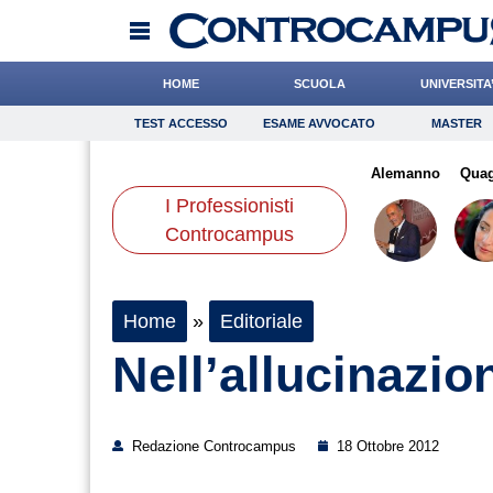
HOME
SCUOLA
UNIVERSITA
TEST ACCESSO
ESAME AVVOCATO
MASTER
TEST ACCESSO
Esame Avvocato
Master
sotti
Ward
Paleari
Onomastico
Rinaldi
Bricolage
Califano
Alemanno
Consigli
Quag
I Professionisti
Scienze
Controcampus
Home
»
Editoriale
Nell’allucinazi
Redazione Controcampus
18 Ottobre 2012