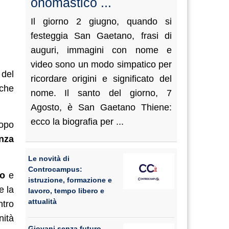
onomastico ...
Il giorno 2 giugno, quando si
festeggia San Gaetano, frasi di
auguri, immagini con nome e
video sono un modo simpatico per
 del
ricordare origini e significato del
 che
nome. Il santo del giorno, 7
Agosto, è San Gaetano Thiene:
ecco la biografia per ...
dopo
nza
Le novità di
Controcampus:
no
e
istruzione, formazione e
e la
lavoro, tempo libero e
attualità
ntro
nità
Giovani senza futuro