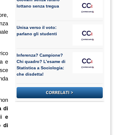
lottano senza tregua
ore,
anza
Unisa verso il voto:
ale
parlano gli studenti
rico
Inferenza? Campione?
za e
Chi quadro? L’esame di
Statistica a Sociologia:
isce
che disdetta!
enda
 non
a di
i e
o di