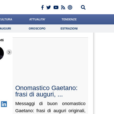
CULTURA
ATTUALITA’
TENDENZE
AUGURI
OROSCOPO
ESTRAZIONI
Auguri
Oroscopo
Estrazioni
tti
iornalista
Romano
Miraglia
Lavoro
De Luca
Psicologia
de Durante
Meoli
Bruzzo
Onomastico Gaetano:
frasi di auguri, ...
Messaggi di buon onomastico
Gaetano: frasi di auguri originali,