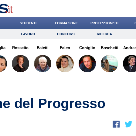
’
STUDENTI
FORMAZIONE
PROFESSIONISTI
LAVORO
CONCORSI
RICERCA
Lavoro
Concorsi
Ricerca
lia
Rossetto
Risparmio
Baietti
Falco
Diritto
Coniglio
Economia
Boschetti
Andreo
G
one del Progresso