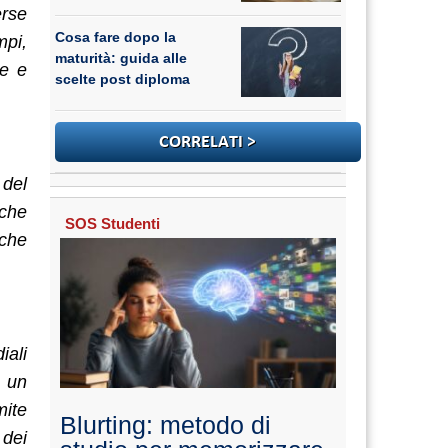
erse
Cosa fare dopo la
mpi,
maturità: guida alle
ne e
scelte post diploma
 del
iche
SOS Studenti
nche
iali
a un
mite
Blurting: metodo di
 dei