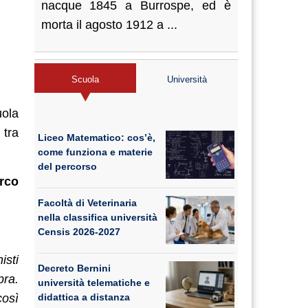
nacque 1845 a Burrospe, ed è
morta il agosto 1912 a ...
Scuola
Università
uola
 tra
Liceo Matematico: cos’è,
come funziona e materie
del percorso
rco
Facoltà di Veterinaria
nella classifica università
Censis 2026-2027
isti
Decreto Bernini
pra.
università telematiche e
così
didattica a distanza