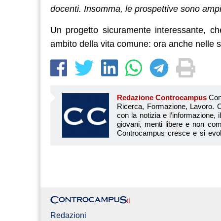
docenti. Insomma, le prospettive sono amp
Un progetto sicuramente interessante, ch
ambito della vita comune: ora anche nelle s
Redazione Controcampus
Controcampus è Il magazine più letto dai giovani su: Scuola, Università, Ricerca, Formazione, Lavoro. Controcampus nasce nell’ottobre 2001 con la missione di affiancare con la notizia e l’informazione, il mondo dell’istruzione e dell’università. Il suo cuore pulsante sono i giovani, menti libere e non compromesse da nessun interesse di parte. Il progetto è ambizioso e Controcampus cresce e si evolve arricchendo il proprio staff con nuovi giovani vogliosi di essere protagonisti in un’avventura editoriale. Aumentano e si perfezionano le competenze e le professionalità di ognuno. Questo porta Controcam
Redazioni