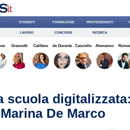
’
STUDENTI
FORMAZIONE
PROFESSIONISTI
LAVORO
CONCORSI
RICERCA
Lavoro
Concorsi
Ricerca
eso
Grassotti
Risparmio
Califano
de Durante
Diritto
Casciello
Economia
Alemanno
Roma
G
 scuola digitalizzata
e Marina De Marco