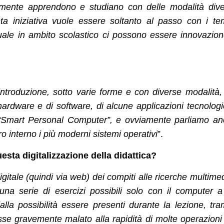
bilmente apprendono e studiano con delle modalità div
sta iniziativa vuole essere soltanto al passo con i te
uale in ambito scolastico ci possono essere innovazio
’introduzione, sotto varie forme e con diverse modalità,
 hardware e di software, di alcune applicazioni tecnolog
 “Smart Personal Computer”, e ovviamente parliamo a
ro interno i più moderni sistemi operativi
”.
esta digitalizzazione della didattica?
gitale (quindi via web) dei compiti alle ricerche multimed
una serie di esercizi possibili solo con il computer 
lla possibilità essere presenti durante la lezione, tra
osse gravemente malato alla rapidità di molte operazioni