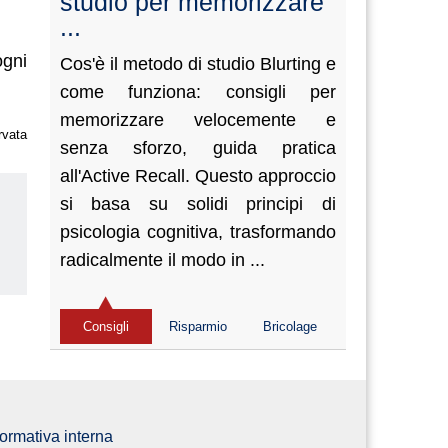
studio per memorizzare
...
ogni
Cos'è il metodo di studio Blurting e
come funziona: consigli per
memorizzare velocemente e
rvata
senza sforzo, guida pratica
all'Active Recall. Questo approccio
si basa su solidi principi di
psicologia cognitiva, trasformando
radicalmente il modo in ...
us
Consigli
Risparmio
Bricolage
ormativa interna