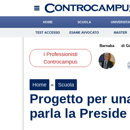
HOME
SCUOLA
UNIVERSITA
TEST ACCESSO
ESAME AVVOCATO
MASTER
TEST ACCESSO
Esame Avvocato
Master
lia
Ward
Paleari
Onomastico
Leone
Napolitani
Bricolage
Barnaba
Consigli
di G
I Professionisti
Scienze
Controcampus
Home
»
Scuola
Progetto per una
parla la Presid